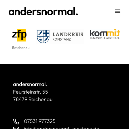
andersnormal.
Feursteinstr. 55
78479 Reichenau
07531 977325
info@andersnormal-konstanz.de